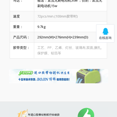
马达：
输送：直流无刷电动机30w ；切割：直流无
刷电动机15w
速度
72pcs/min.(100mm胶带时)
重量：
9.7kg
产品尺码：
292mm(W)×276mm(H)×239mm(D)
胶带类型：
工艺、PP、乙烯、灯丝、玻璃布,双面,捆扎,
保护膜、铝箔等